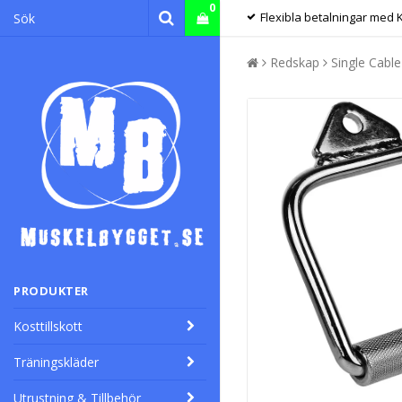
0
Flexibla betalningar med 
Redskap
Single Cable
PRODUKTER
Kosttillskott
Träningskläder
Utrustning & Tillbehör