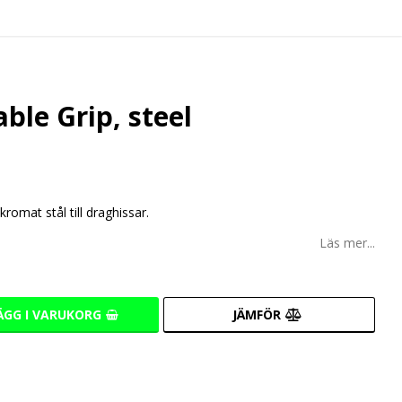
able Grip, steel
romat stål till draghissar.
Läs mer...
ÄGG I VARUKORG
JÄMFÖR