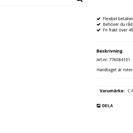
Flexibel betaln
Behöver du rådg
Fri frakt över 49
Beskrivning
Art.nr: 776084101
Handtaget är rotera
Varumärke
C.
DELA