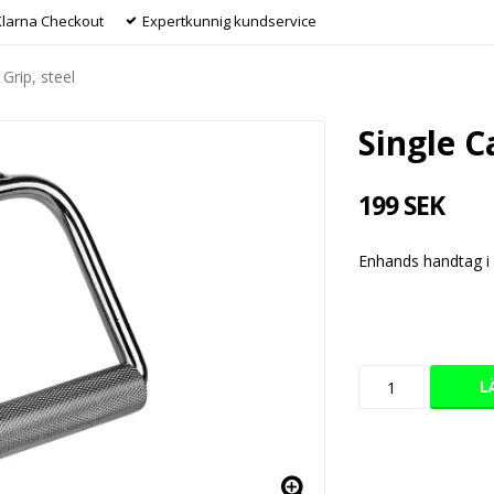
Klarna Checkout
Expertkunnig kundservice
 Grip, steel
Single C
199 SEK
Enhands handtag i k
L