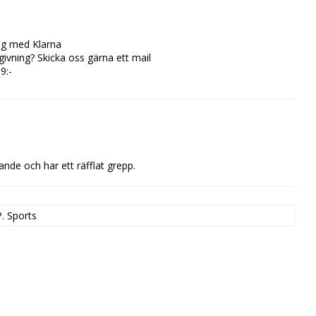
ing med Klarna
ivning? Skicka oss gärna ett mail
9:-
nde och har ett räfflat grepp.
P. Sports