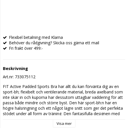
Flexibel betalning med Klarna
Behöver du rådgivning? Skicka oss gärna ett mail
Fri frakt över 499:-
Beskrivning
Art.nr: 733075112
FIT Active Padded Sports Bra har allt du kan förvänta dig av en 
sport-bh; flexibelt och ventilerande material, breda axelband som 
inte skär in och kuporna har dessutom uttagbar vaddering för att 
passa både mindre och större byst. Den här sport-bh:n har en 
högre halsringning och ett något lägre snitt som ger det perfekta 
stödet under all form av träning. Den fantasifulla designen med 
ett fint nät ser inte bara väldigt feminint ut, utan är också 
Visa mer
funktionellt genom att ventilera på precis rätt ställen.