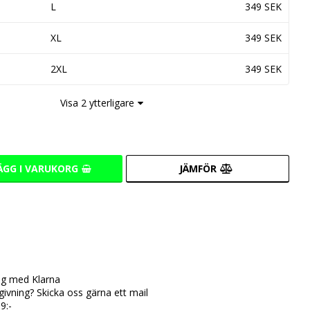
L
349 SEK
XL
349 SEK
2XL
349 SEK
Visa 2 ytterligare
ÄGG I VARUKORG
JÄMFÖR
ing med Klarna
ivning? Skicka oss gärna ett mail
9:-