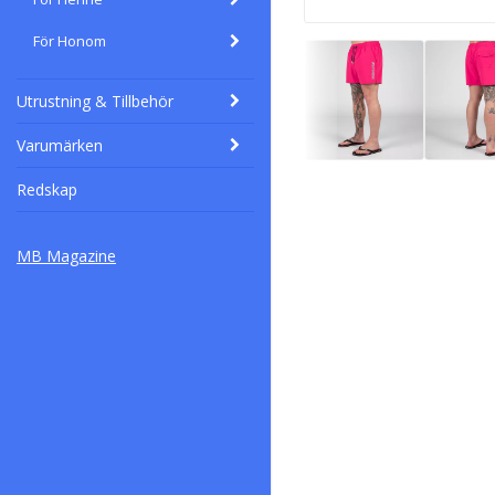
För Honom
Utrustning & Tillbehör
Varumärken
Redskap
MB Magazine