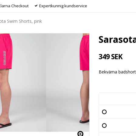
Klarna Checkout
Expertkunnig kundservice
ota Swim Shorts, pink
Sarasota
349 SEK
Bekväma badshorts