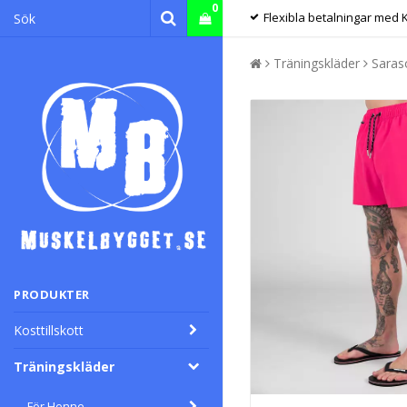
0
Flexibla betalningar med 
Träningskläder
Saras
PRODUKTER
Kosttillskott
Träningskläder
För Henne