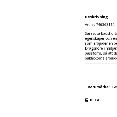
Beskrivning
Art.nr: 746363110
Sarasota badshorts
egenskaper och en 
som erbjuder en be
Dragsnöre i midjan 
passform, så att du
bakfickorna erbjude
nycklar, telefon o
kommer du att göra 
rosaröd.
Normal passform
Varumärke
Go
Sido- och bakficko
Linning med drags
Utmärkande desig
DELA
Snabbtorkande tyg
Material
92% pol