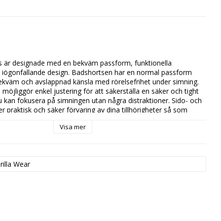
 är designade med en bekväm passform, funktionella 
iögonfallande design. Badshortsen har en normal passform 
kväm och avslappnad känsla med rörelsefrihet under simning. 
möjliggör enkel justering för att säkerställa en säker och tight 
 kan fokusera på simningen utan några distraktioner. Sido- och 
r praktisk och säker förvaring av dina tillhörigheter så som 
ch plånbok. Med snygga Gorilla Wear logotyper på shortsen 
Visa mer
ett avtryck vart du än går. Finns i färgerna svart, blå och 
rilla Wear
r
nöre
n
yester, 8% spandex