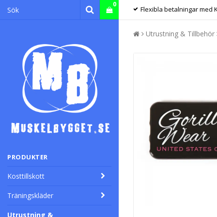
0
Flexibla betalningar med 
Utrustning & Tillbehör
PRODUKTER
Kosttillskott
Träningskläder
Utrustning &