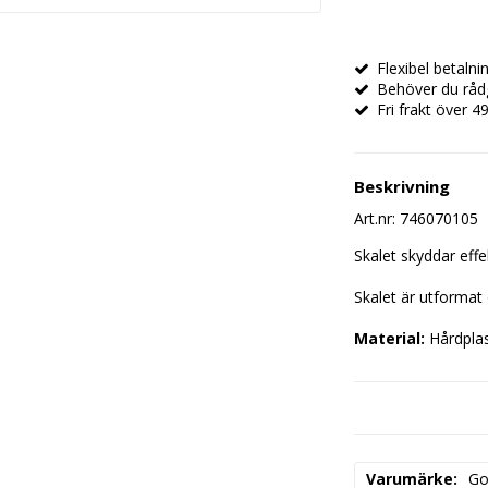
Flexibel betaln
Behöver du rådg
Fri frakt över 49
Beskrivning
Art.nr: 746070105
Skalet skyddar effe
Skalet är utformat 
Material:
 Hårdpla
Storlek:
 iPhone 6
Varumärke
Go