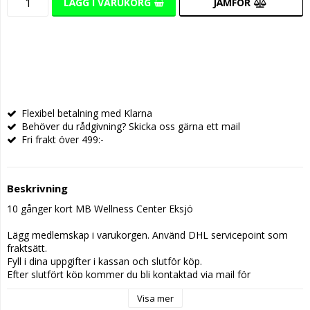
LÄGG I VARUKORG
JÄMFÖR
Flexibel betalning med Klarna
Behöver du rådgivning? Skicka oss gärna ett mail
Fri frakt över 499:-
Beskrivning
10 gånger kort MB Wellness Center Eksjö
Lägg medlemskap i varukorgen. Använd DHL servicepoint som 
fraktsätt.
Fyll i dina uppgifter i kassan och slutför köp. 
Efter slutfört köp kommer du bli kontaktad via mail för 
leverans/hämtning av tagg för tillgång till gymmet.
Visa mer