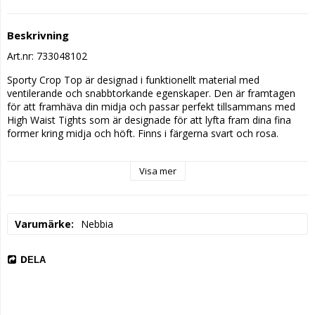
Beskrivning
Art.nr: 733048102
Sporty Crop Top är designad i funktionellt material med 
ventilerande och snabbtorkande egenskaper. Den är framtagen 
för att framhäva din midja och passar perfekt tillsammans med 
High Waist Tights som är designade för att lyfta fram dina fina 
former kring midja och höft. Finns i färgerna svart och rosa.
 Crop top
Visa mer
 Flexibelt & elastiskt tyg
 Följsam passform
 Ventilerande egenskaper
 Snabbtorkande material
Varumärke
Nebbia
 Stor NEBBIA logo
DELA